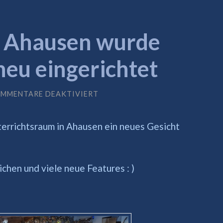
n Ahausen wurde
neu eingerichtet
MMENTARE DEAKTIVIERT
FÜR
UNSER
RAUM
IN
terrichtsraum in Ahausen ein neues Gesicht
AHAUSEN
WURDE
RENOVIERT
UND
NEU
hen und viele neue Features : )
EINGERICHTET