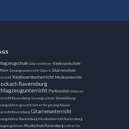
AGS
hlagzeugschule
Keyboardschule
Gitarrenlehrer
uftern
Gitarrenschule
Gesangsunterricht
Gitarre
Keyboardunterricht
Musikunterricht
terricht
tockach
Ravensburg
chlagzeugunterricht
Perkussion
Gitarren
terricht Ravensburg
Gesangsschule
Stimmbildung
sangslehrer gesucht
lehrer für gesang
Klavier
Gitarrenunterricht
terricht Ravensburg
sangslehrer Ravensburg
Musikunterricht Ravensburg
Musikschule Ravensburg
hlagzeug lernen
Lehrer für