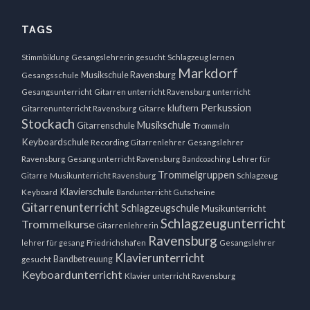
TAGS
Stimmbildung
Gesangslehrerin gesucht
Schlagzeug lernen
Markdorf
Musikschule Ravensburg
Gesangsschule
Gesangsunterricht
Gitarren unterricht Ravensburg
unterricht
Perkussion
kluftern
Gitarrenunterricht Ravensburg
Gitarre
Stockach
Musikschule
Gitarrenschule
Trommeln
Keyboardschule
Recording
Gitarrenlehrer
Gesangslehrer
Ravensburg
Gesang unterricht Ravensburg
Bandcoaching
Lehrer für
Trommelgruppen
Gitarre
Musikunterricht Ravensburg
Schlagzeug
Klavierschule
Keyboard
Bandunterricht
Gutscheine
Gitarrenunterricht
Schlagzeugschule
Musikunterricht
Schlagzeugunterricht
Trommelkurse
Gitarrenlehrerin
Ravensburg
lehrer für gesang
Friedrichshafen
Gesangslehrer
Klavierunterricht
Bandbetreuung
gesucht
Keyboardunterricht
Klavier unterricht Ravensburg