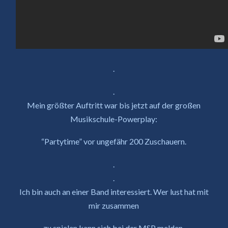
.
.
Mein größter Auftritt war bis jetzt auf der großen
Musikschule-Powerplay:
“Partytime” vor ungefähr 200 Zuschauern.
.
.
Ich bin auch an einer Band interessiert. Wer lust hat mit
mir zusammen
zu spielen kann sich bei der MSP melden.