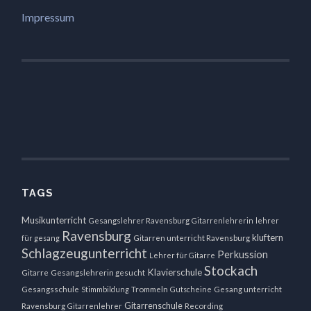
Impressum
TAGS
Musikunterricht
Gesangslehrer Ravensburg
Gitarrenlehrerin
lehrer
Ravensburg
kluftern
für gesang
Gitarren unterricht Ravensburg
Schlagzeugunterricht
Perkussion
Lehrer für Gitarre
Stockach
Klavierschule
Gitarre
Gesangslehrerin gesucht
Gesangsschule
Stimmbildung
Trommeln
Gutscheine
Gesang unterricht
Gitarrenschule
Ravensburg
Gitarrenlehrer
Recording