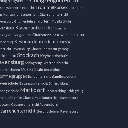
Schlagzeugunterricht
hlagzeugschule
Trommelkurse
sangslehrerin gesucht
Gutscheine
sikunterricht
unterricht
Gitarrenunterricht
kluftern
Musikschule
vensburg
Gitarrenlehrer
Klavierunterricht
vensburg
Trommeln
Gitarrenschule
sangslehrer gesucht
Klavier unterricht
Keyboardunterricht
vensburg
Gitarren
terricht Ravensburg
Gitarre
lehrer für gesang
Stockach
rkussion
Keyboardschule
avensburg
Schlagzeug
Gitarrenlehrerin
Musikschule
iedrichshafen
Recording
ommelgruppen
Bandbetreuung
Bandunterricht
avierschule
Gesangsunterricht
Stimmbildung
Markdorf
sangsschule
Bandcoaching
Schlagzeug
rnen
Lehrer für Gitarre
Musikunterricht Ravensburg
yboard
Gesang unterricht Ravensburg
tarrenunterricht
Gesangslehrer Ravensburg