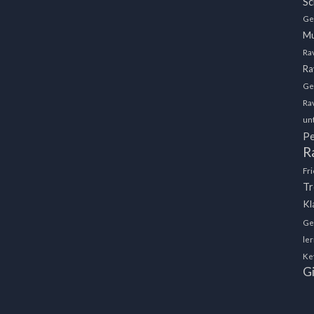
Sc
Ge
Mu
Ra
Ra
Ge
Ra
un
Pe
R
Fr
Tr
Kl
Ge
le
Ke
Gi