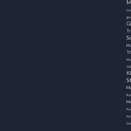
M
Ge
ge
Gi
Tr
S
Mu
T
Mu
Gi
Kl
S
Mu
Ra
Mu
Fr
für
Ge