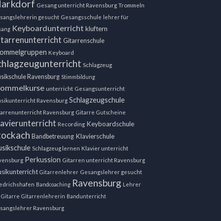
arkdorf
Gesang unterricht Ravensburg
Trommeln
sangslehrerin gesucht
Gesangsschule
lehrer für
Keyboardunterricht
kluftern
sang
tarrenunterricht
Gitarrenschule
ommelgruppen
Keyboard
chlagzeugunterricht
Schlagzeug
sikschule Ravensburg
Stimmbildung
rommelkurse
unterricht
Gesangsunterricht
Schlagzeugschule
sikunterricht Ravensburg
tarrenunterricht Ravensburg
Gitarre
Gutscheine
avierunterricht
Keyboardschule
Recording
tockach
Klavierschule
Bandbetreuung
sikschule
Schlagzeug lernen
Klavier unterricht
Perkussion
vensburg
Gitarren unterricht Ravensburg
sikunterricht
Gitarrenlehrer
Gesangslehrer gesucht
Ravensburg
iedrichshafen
Bandcoaching
Lehrer
 Gitarre
Gitarrenlehrerin
Bandunterricht
sangslehrer Ravensburg